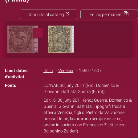
Consulta al catàleg
Enllaç permanent
+1
Lloc i dates
Itàlia
Venècia
1560 - 1607
d'activitat
Fonts
LC/NAF, 30 juny 2011 (enc.: Domenico &
Giovanni Battista Guerra (Firm))
Edit16, 30 juny 2011 (enc.: Guerra, Domenico &
Guerra, Giovanni Battista; Tipografi friulani
attivi a Venezia, figli di Pietro da Valvasone
presso Udine; lavorarono sempre insieme,
anche in società con Francesco Ziletti e con
Bolognino Zaltieri)