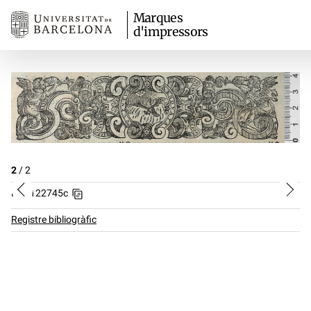
Marques
d'impressors
2
/
2
ID: 0122745c
Registre bibliogràfic