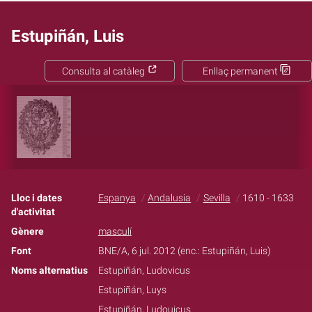
Estupiñán, Luis
Consulta al catàleg
Enllaç permanent
Lloc i dates
Espanya
Andalusia
Sevilla
1610 - 1633
d'activitat
Gènere
masculí
Font
BNE/A, 6 jul. 2012 (enc.: Estupiñán, Luis)
Noms alternatius
Estupiñán, Ludovicus
Estupiñán, Luys
Estupiñán, Ludouicus