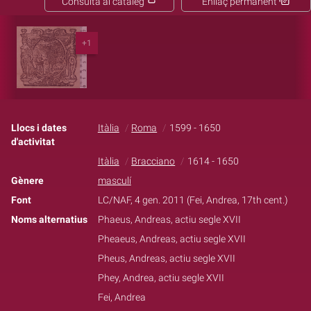
Consulta al catàleg
Enllaç permanent
+1
Llocs i dates
Itàlia
Roma
1599 - 1650
d'activitat
Itàlia
Bracciano
1614 - 1650
Gènere
masculí
Font
LC/NAF, 4 gen. 2011 (Fei, Andrea, 17th cent.)
Noms alternatius
Phaeus, Andreas, actiu segle XVII
Pheaeus, Andreas, actiu segle XVII
Pheus, Andreas, actiu segle XVII
Phey, Andrea, actiu segle XVII
Fei, Andrea