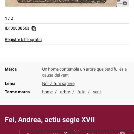
1
/
2
ID: 0000856a
Registre bibliogràfic
Marca
Un home contempla un arbre que perd fulles a
causa del vent
Lema
Noli altum sapere
Terme marca
home
arbre
fulla
vent
Fei, Andrea, actiu segle XVII