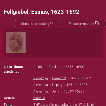
Fellgiebel, Esaias, 1623-1692
Consulta al catàleg
Enllaç permanent
Llocs i dates
Polònia
Breslau
1651? - 1690?
d'activitat
Alemanya
Frankfurt
1651? - 1690?
Alemanya
Leipzig
1651? - 1690?
Alemanya
Jena
1651? - 1690?
Gènere
masculí
Fonts
BNF autorités, consulta feta el 17 de juliol,