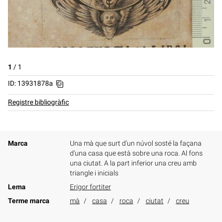
1
/
1
ID: 13931878a
Registre bibliogràfic
Marca
Una mà que surt d'un núvol sosté la façana
d'una casa que està sobre una roca. Al fons
una ciutat. A la part inferior una creu amb
triangle i inicials
Lema
Erigor fortiter
Terme marca
mà
casa
roca
ciutat
creu