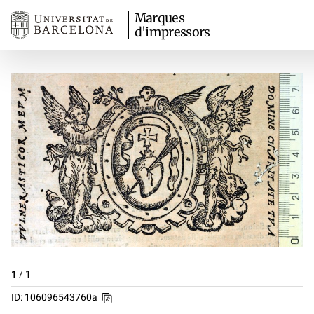
Marques
d'impressors
1
/
1
ID: 106096543760a