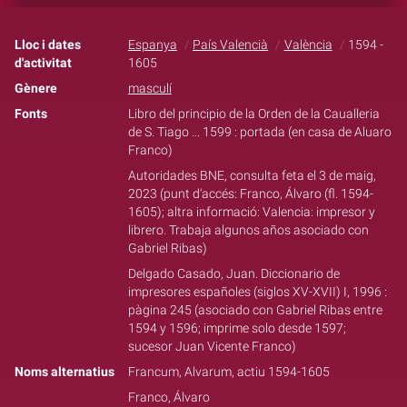
Lloc i dates
Espanya
País Valencià
València
1594 -
d'activitat
1605
Gènere
masculí
Fonts
Libro del principio de la Orden de la Caualleria
de S. Tiago ... 1599 : portada (en casa de Aluaro
Franco)
Autoridades BNE, consulta feta el 3 de maig,
2023 (punt d'accés: Franco, Álvaro (fl. 1594-
1605); altra informació: Valencia: impresor y
librero. Trabaja algunos años asociado con
Gabriel Ribas)
Delgado Casado, Juan. Diccionario de
impresores españoles (siglos XV-XVII) I, 1996 :
pàgina 245 (asociado con Gabriel Ribas entre
1594 y 1596; imprime solo desde 1597;
sucesor Juan Vicente Franco)
Noms alternatius
Francum, Alvarum, actiu 1594-1605
Franco, Álvaro