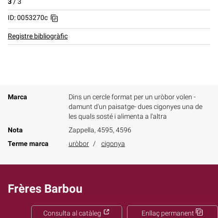
3
/
3
ID: 0053270c
Registre bibliogràfic
Marca
Dins un cercle format per un uròbor volen -
damunt d'un paisatge- dues cigonyes una de
les quals sosté i alimenta a l'altra
Nota
Zappella, 4595, 4596
Terme marca
uròbor
cigonya
Frères Barbou
Consulta al catàleg
Enllaç permanent