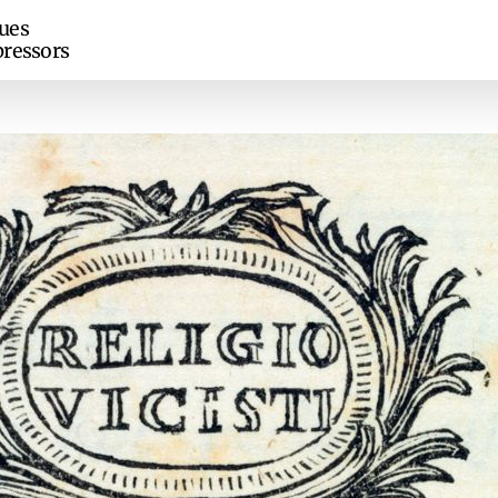
ues
ressors