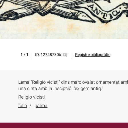
1
/
1
ID: 12748730b
Registre bibliogràfic
Lema "Religio vicisti" dins marc ovalat ornamentat am
una cinta amb la inscipció: "ex gem antiq."
Religio vicisti
fulla
palma