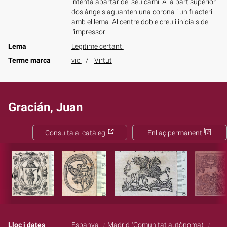
intenta apartar del seu camí. A la part superior
dos àngels aguanten una corona i un filacteri
amb el lema. Al centre doble creu i inicials de
l'impressor
Lema
Legitime certanti
Terme marca
vici
Virtut
Gracián, Juan
Consulta al catàleg
Enllaç permanent
Lloc i dates
Espanya
Madrid (Comunitat autònoma)