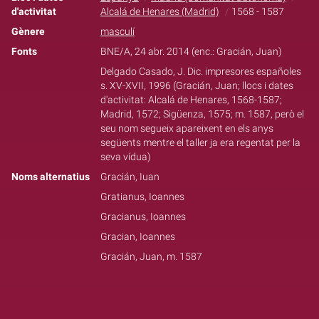
d'activitat
Alcalá de Henares (Madrid)
1568 - 1587
Gènere
masculí
Fonts
BNE/A, 24 abr. 2014 (enc.: Gracián, Juan)
Delgado Casado, J. Dic. impresores españoles
s. XV-XVII, 1996 (Gracián, Juan; llocs i dates
d'activitat: Alcalá de Henares, 1568-1587;
Madrid, 1572; Sigüenza, 1575; m. 1587, però el
seu nom segueix apareixent en els anys
següents mentre el taller ja era regentat per la
seva vídua)
Noms alternatius
Gracián, Iuan
Gratianus, Ioannes
Gracianus, Ioannes
Gracian, Ioannes
Gracián, Juan, m. 1587