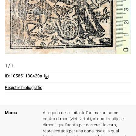
1
/
1
ID: 105851130420a
Registre bibliogràfic
Marca
Al·legoria de la lluita de l'ànima -un home-
contra el món (vici i virtut), al qual trepitja, el
dimoni, que l'agafa per darrere, i la carn,
representada per una dona jove a la qual