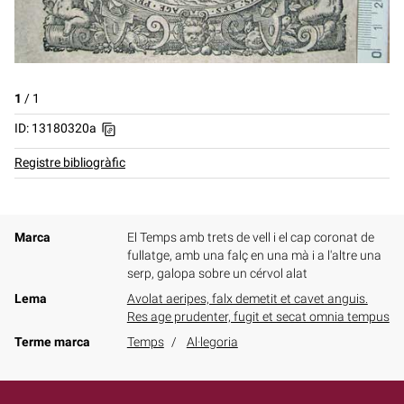
1
/
1
ID: 13180320a
Registre bibliogràfic
Marca
El Temps amb trets de vell i el cap coronat de
fullatge, amb una falç en una mà i a l'altre una
serp, galopa sobre un cérvol alat
Lema
Avolat aeripes, falx demetit et cavet anguis.
Res age prudenter, fugit et secat omnia tempus
Terme marca
Temps
Al·legoria