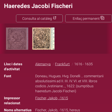
Haeredes Jacobi Fischeri
Consulta al catàleg
Enllaç permanent
Lloc i dates
Alemanya
Frankfurt
1616 - 1635
d'activitat
Font
Doneau, Hugues. Hvg. Donelli ... commentarii
absolutissimi ad II. III. IV. VI. et VIII. libros
codicis Jvstiniane..., 1622: (sumptibus
haeredum Jacobi Fischeri)
Impressor
Fischer, Jakob, -1615
relacionat
Noms alternatius
Fischer, Jakob, -1615, hereus