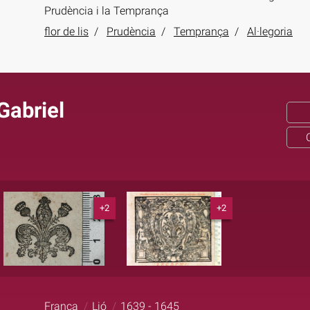
Prudència i la Temprança
flor de lis
Prudència
Temprança
Al·legoria
Gabriel
+2
+2
França
Lió
1639 - 1645