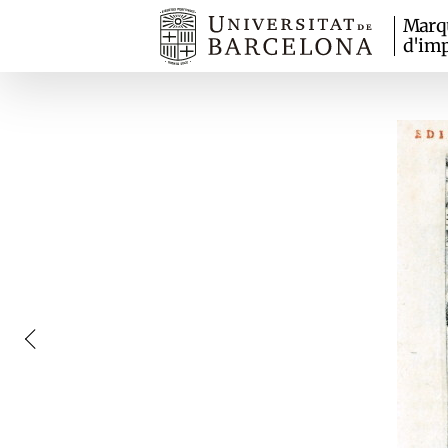
Marq
d'imp