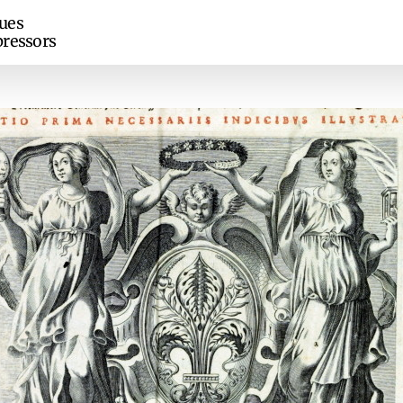
ues
ressors