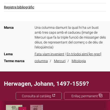
Registre bibliogràfic
Marca
Una columna damunt la qual hi ha un bust
amb tres caps amb el caduceu (imatge de
Mercuri que fa la triple funció de missatger dels
déus, de representant del comerç o de déu de
l'eloqüència)
Lema
Fata viam invenient
|
En tríodoi eimí [en grec]
Terme marca
columna
Mercuri
Mitologia
Herwagen, Johann, 1497-1559?
Consulta al catàleg
Enllaç permanent