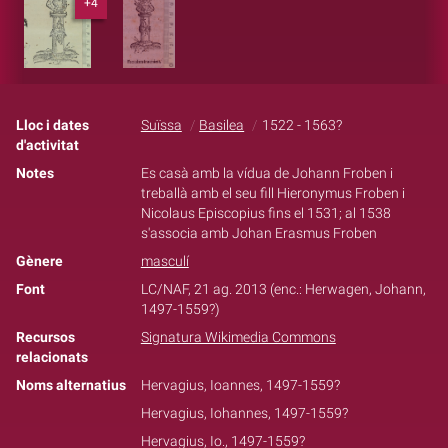
+4
Lloc i dates
Suïssa
Basilea
1522 - 1563?
d'activitat
Notes
Es casà amb la vídua de Johann Froben i
treballà amb el seu fill Hieronymus Froben i
Nicolaus Episcopius fins el 1531; al 1538
s'associa amb Johan Erasmus Froben
Gènere
masculí
Font
LC/NAF, 21 ag. 2013 (enc.: Herwagen, Johann,
1497-1559?)
Recursos
Signatura Wikimedia Commons
relacionats
Noms alternatius
Hervagius, Ioannes, 1497-1559?
Hervagius, Iohannes, 1497-1559?
Hervagius, Io., 1497-1559?