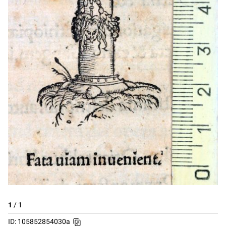
1
/
1
ID: 105852854030a