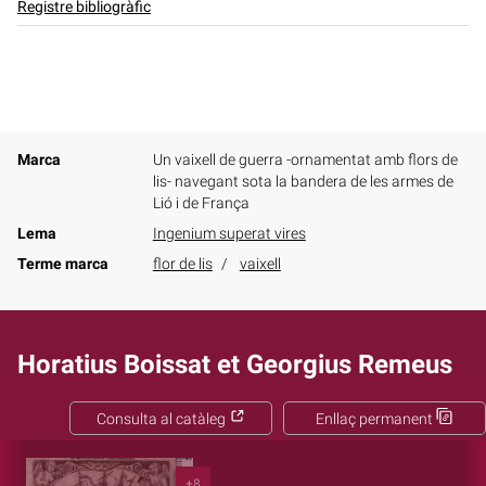
Registre bibliogràfic
Marca
Un vaixell de guerra -ornamentat amb flors de
lis- navegant sota la bandera de les armes de
Lió i de França
Lema
Ingenium superat vires
Terme marca
flor de lis
vaixell
Horatius Boissat et Georgius Remeus
Consulta al catàleg
Enllaç permanent
+8