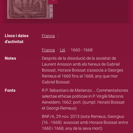
Llocs i dates
França
d'activitat
França
Lió
1660 - 1668
Notes
Després de la dissolució de la societat de
Laurent Anisson amb els hereus de Gabriel
Boissat, Horace Boissat s'associa a Georges
Remeus el 1660 fins al 1668, any que mor
Gabriel Boissat.
Fonts
R.P. Sebastiani de Matienzo ... Commentationes
selectae ethicae politicae in P. Virgilii Maronis
Aeneidem, 1662: port. (sumpt. Horatii Boissat
et Georgii Remeus)
BNF/A, 29 nov. 2013 (sota Remeus, Georgius
(16..-1668): associat amb Horace Boissat entre
1660 i 1668, any de la seva mort)