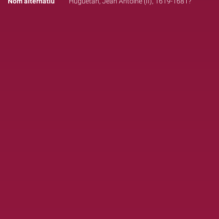
Nom alternatiu
Huguetan, Jean Antoine (II), 1619-1681?