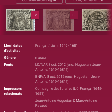
Consulta al catàleg
Enllaç permanent
+2
+3
Lloc i dates
França
Lió
1649 - 1681
d'activitat
Gènere
masculí
Fonts
LC/NAF, 8 oct. 2012 (enc.: Huguetan, Jean-
Antoine, 1619-1681?)
BNF/A, 8 oct. 2012 (enc.: Huguetan, Jean-
Antoine, 1619-1681?)
Impressors
Compagnie des libraires (Lió, França : 1645-
relacionats
1651)
Jean-Antoine Huguetan & Marc-Antoine
Ravaud