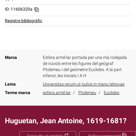
ID: 11606320a
Registre bibliogràfic
Marca
Esfera armil·lar portada per una mà rodejada
de núvols entre les figures del geògraf
Ptolemeu i del geòmetre Euclides. A la part
inferior, les inicials I A H
Lema
Universitas rerum ut pulvis in manu Iehovae
Terme marca
esfera armil·lar
Ptolemeu
Euclides
Huguetan, Jean Antoine, 1619-1681?