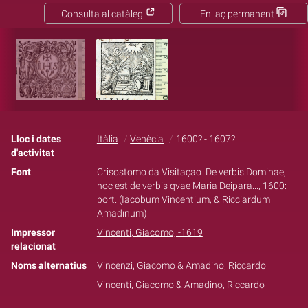
Consulta al catàleg
Enllaç permanent
Lloc i dates
Itàlia
Venècia
1600? - 1607?
d'activitat
Font
Crisostomo da Visitaçao. De verbis Dominae,
hoc est de verbis qvae Maria Deipara..., 1600:
port. (Iacobum Vincentium, & Ricciardum
Amadinum)
Impressor
Vincenti, Giacomo, -1619
relacionat
Noms alternatius
Vincenzi, Giacomo & Amadino, Riccardo
Vincenti, Giacomo & Amadino, Riccardo