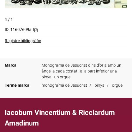
1
/
1
ID: 11607609a
Registre bibliogràfic
Marca
Monograma de Jesucrist dins d'orla amb un
àngel a cada costat i a la part inferior una
pinya i un orgue
Terme marca
monograma de Jesucrist
pinya
orgue
Iacobum Vincentium & Ricciardum
Amadinum