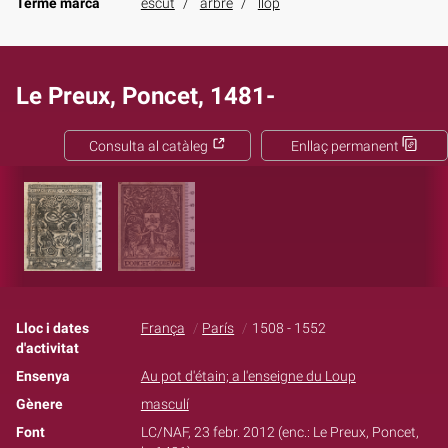
Terme marca
escut
arbre
llop
Le Preux, Poncet, 1481-
Consulta al catàleg
Enllaç permanent
Lloc i dates
França
París
1508 - 1552
d'activitat
Ensenya
Au pot d'étain; a l'enseigne du Loup
Gènere
masculí
Font
LC/NAF, 23 febr. 2012 (enc.: Le Preux, Poncet,