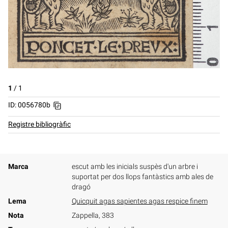
1
/
1
ID: 0056780b
Registre bibliogràfic
Marca
escut amb les inicials suspès d'un arbre i
suportat per dos llops fantàstics amb ales de
dragó
Lema
Quicquit agas sapientes agas respice finem
Nota
Zappella, 383