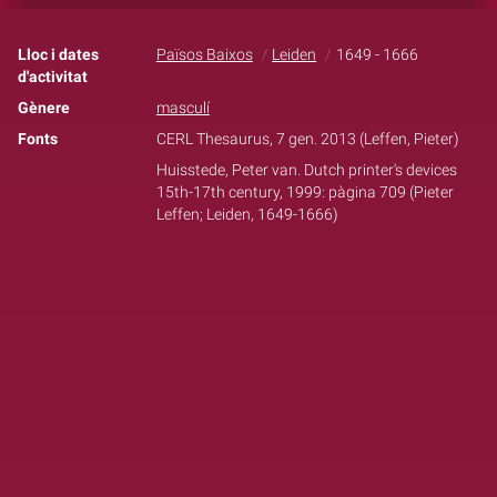
Lloc i dates
Països Baixos
Leiden
1649 - 1666
d'activitat
Gènere
masculí
Fonts
CERL Thesaurus, 7 gen. 2013 (Leffen, Pieter)
Huisstede, Peter van. Dutch printer's devices
15th-17th century, 1999: pàgina 709 (Pieter
Leffen; Leiden, 1649-1666)