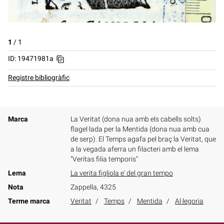
1
/
1
ID: 19471981a
Registre bibliogràfic
Marca
La Veritat (dona nua amb els cabells solts)
flagel·lada per la Mentida (dona nua amb cua
de serp). El Temps agafa pel braç la Veritat, que
a la vegada aferra un filacteri amb el lema
"Veritas filia temporis"
Lema
La verita figliola e' del gran tempo
Nota
Zappella, 4325
Terme marca
Veritat
Temps
Mentida
Al·legoria