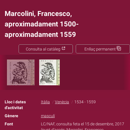
Marcolini, Francesco,
aproximadament 1500-
aproximadament 1559
Consulta al catàleg
Enllaç permanent
Lloc i dates
Itàlia
Venècia
1534 - 1559
d'activitat
Gènere
masculí
Font
LC/NAF, consulta feta el 15 de desembre, 2017
(punt d'accés: Marcolini, Francesco,