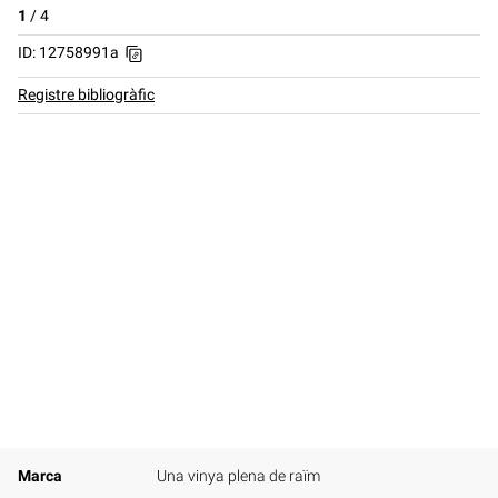
1
/
4
ID: 12758991a
Registre bibliogràfic
Marca
Una vinya plena de raïm