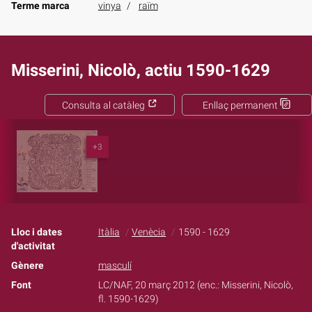
Terme marca
vinya
raïm
Misserini, Nicolò, actiu 1590-1629
Consulta al catàleg
Enllaç permanent
+3
Lloc i dates
Itàlia
Venècia
1590 - 1629
d'activitat
Gènere
masculí
Font
LC/NAF, 20 març 2012 (enc.: Misserini, Nicolò,
fl. 1590-1629)