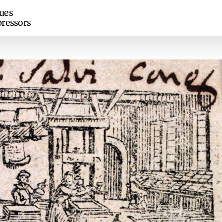
ues
ressors