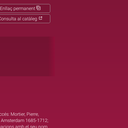
Enllaç permanent
Consulta al catàleg
és: Mortier, Pierre,
u a Amsterdam 1685-1712;
icacions amb el seu nom