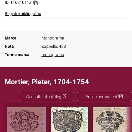
ID: 11621011a
Registre bibliogràfic
Marca
Monograma
Nota
Zappella, 488
Terme marca
monograma
Mortier, Pieter, 1704-1754
Consulta al catàleg
Enllaç permanent