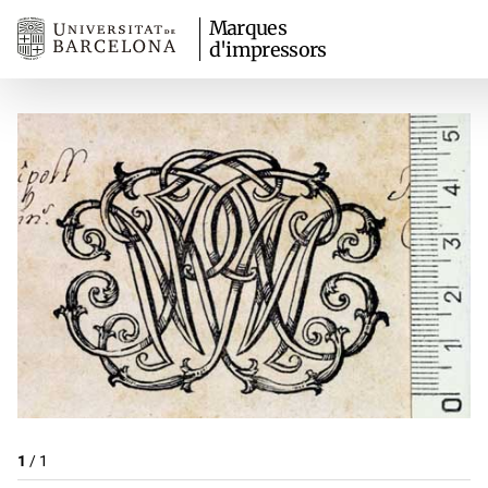
Marques
d'impressors
1
/
1