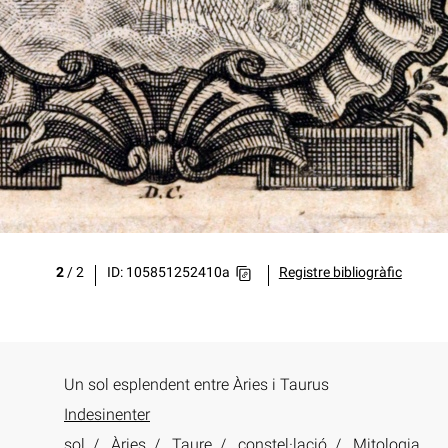
2
/
2
ID: 105851252410a
Registre bibliogràfic
Un sol esplendent entre Àries i Taurus
Indesinenter
sol
Àries
Taure
constel·lació
Mitologia