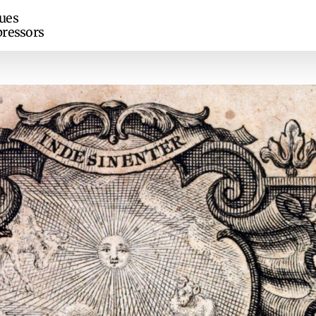
ues
ressors