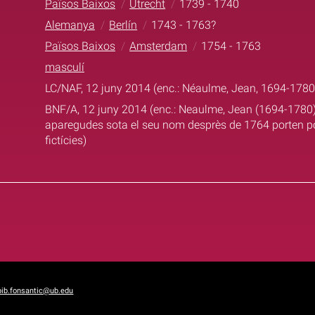
Països Baixos
Utrecht
1739 - 1740
Alemanya
Berlín
1743 - 1763?
Països Baixos
Amsterdam
1754 - 1763
masculí
LC/NAF, 12 juny 2014 (enc.: Néaulme, Jean, 1694-1780
BNF/A, 12 juny 2014 (enc.: Neaulme, Jean (1694-1780); a
aparegudes sota el seu nom desprès de 1764 porten p
fictícies)
bib.fonsantic@ub.edu