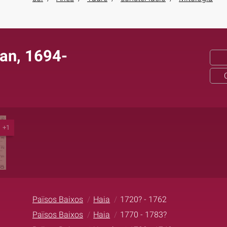
an, 1694-
+1
Països Baixos
Haia
1720? - 1762
Països Baixos
Haia
1770 - 1783?