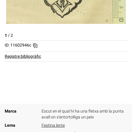
1
/
2
ID: 11602946c
Registre bibliogràfic
Marca
Escut en el qual hi ha una fletxa amb la punta
avall on s'entortolliga un peix
Lema
Festina lente