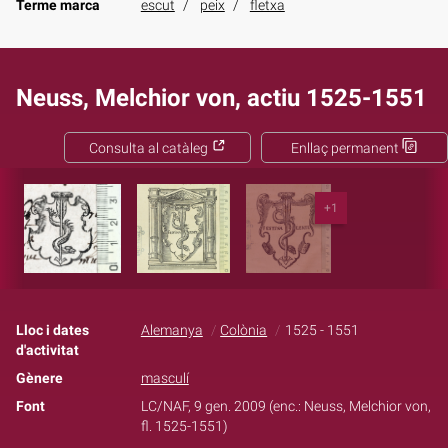
Terme marca
escut
peix
fletxa
Neuss, Melchior von, actiu 1525-1551
Consulta al catàleg
Enllaç permanent
+1
Lloc i dates
Alemanya
Colònia
1525 - 1551
d'activitat
Gènere
masculí
Font
LC/NAF, 9 gen. 2009 (enc.: Neuss, Melchior von,
fl. 1525-1551)