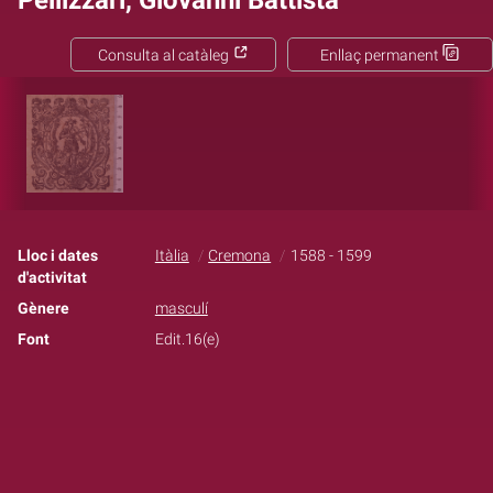
Pellizzari, Giovanni Battista
Consulta al catàleg
Enllaç permanent
Lloc i dates
Itàlia
Cremona
1588 - 1599
d'activitat
Gènere
masculí
Font
Edit.16(e)