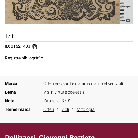
1
/
1
ID: 0152140a
Registre bibliogràfic
Marca
Orfeu encisant els animals amb el seu violí
Lema
Vis in virtute coelestis
Nota
Zappella, 3792
Terme marca
Orfeu
violí
Mitologia