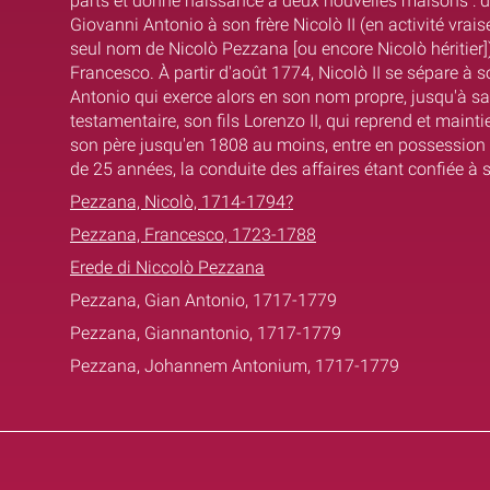
parts et donne naissance à deux nouvelles maisons : d'
Giovanni Antonio à son frère Nicolò II (en activité vra
seul nom de Nicolò Pezzana [ou encore Nicolò héritier]),
Francesco. À partir d'août 1774, Nicolò II se sépare à 
Antonio qui exerce alors en son nom propre, jusqu'à sa
testamentaire, son fils Lorenzo II, qui reprend et mainti
son père jusqu'en 1808 au moins, entre en possession
de 25 années, la conduite des affaires étant confiée à
Pezzana, Nicolò, 1714-1794?
Pezzana, Francesco, 1723-1788
Erede di Niccolò Pezzana
Pezzana, Gian Antonio, 1717-1779
Pezzana, Giannantonio, 1717-1779
Pezzana, Johannem Antonium, 1717-1779