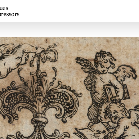
ues
ressors