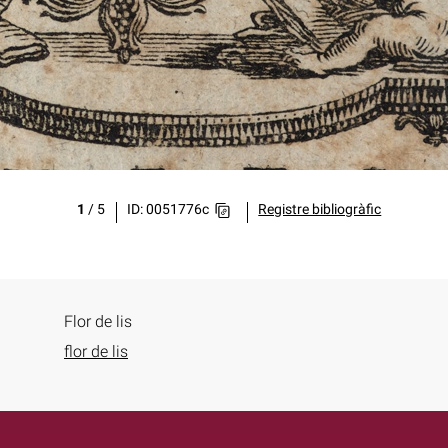
1
/
5
ID: 0051776c
Registre bibliogràfic
Flor de lis
flor de lis