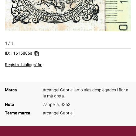
1
/
1
ID: 11615886a
Registre bibliogràfic
Marca
arcàngel Gabriel amb ales desplegades i flor a
la mà dreta
Nota
Zappella, 3353
Terme marca
arcàngel Gabriel