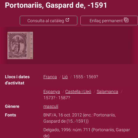
Portonariis, Gaspard de, -1591
Consulta al catàleg
Enllaç permanent
Llocs i dates
França
Lió
1555 - 1569?
d'activitat
Espanya
Castella i Lleó
Salamanca
1573? - 1587?
Gènere
masculí
Fonts
BNF/A, 16 oct. 2012 (enc.: Portonariis,
Gaspard de (15..-1591))
Delgado, 1996: núm. 711 (Portonariis, Gaspar
de)