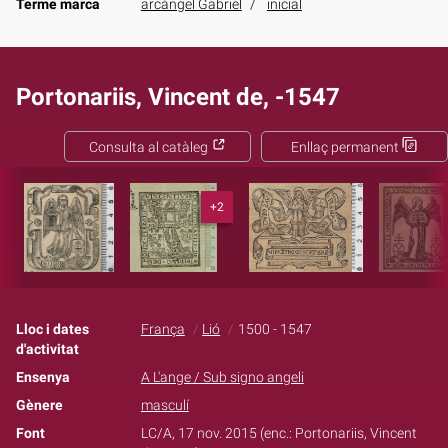
Terme marca
arcàngel Gabriel
inicial
Portonariis, Vincent de, -1547
Consulta al catàleg
Enllaç permanent
+2
Lloc i dates
França
Lió
1500 - 1547
d'activitat
Ensenya
A L'ange / Sub signo angeli
Gènere
masculí
Font
LC/A, 17 nov. 2015 (enc.: Portonariis, Vincent