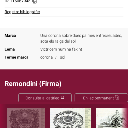
ID: 11606794d
Registre bibliogràfic
Marca
Una corona sobre dues palmes entrecreuades,
sota els raigs del sol
Lema
Victricem numina faxint
Terme marca
corona
sol
Remondini (Firma)
Consulta al catàleg
Enllaç permanent