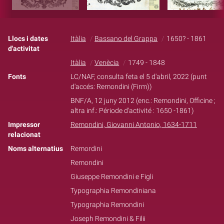
Llocs i dates
Itàlia
Bassano del Grappa
1650? - 1861
d'activitat
Itàlia
Venècia
1749 - 1848
Fonts
LC/NAF, consulta feta el 5 d'abril, 2022 (punt
d'accés: Remondini (Firm))
BNF/A, 12 juny 2012 (enc.: Remondini, Officine ;
altra inf.: Période d'activité : 1650 -1861)
Impressor
Remondini, Giovanni Antonio, 1634-1711
relacionat
Noms alternatius
Remordini
Remondini
Giuseppe Remondini e Figli
Typographia Remondiniana
Typographia Remondini
Joseph Remondini & Filii