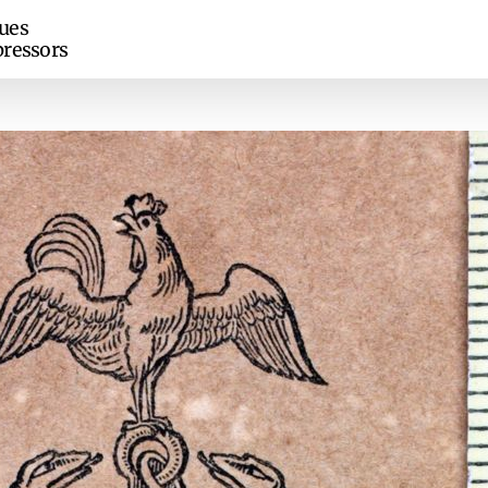
ues
ressors