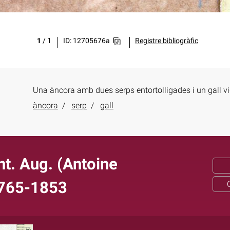
1
/
1
ID: 12705676a
Registre bibliogràfic
Una àncora amb dues serps entortolligades i un gall vig
àncora
serp
gall
t. Aug. (Antoine
1765-1853