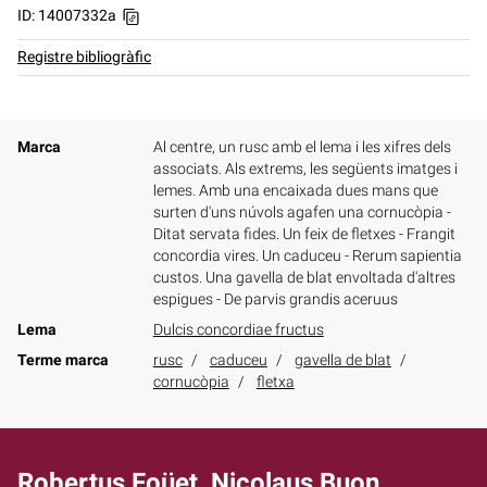
ID: 14007332a
Registre bibliogràfic
Marca
Al centre, un rusc amb el lema i les xifres dels
associats. Als extrems, les següents imatges i
lemes. Amb una encaixada dues mans que
surten d'uns núvols agafen una cornucòpia -
Ditat servata fides. Un feix de fletxes - Frangit
concordia vires. Un caduceu - Rerum sapientia
custos. Una gavella de blat envoltada d'altres
espigues - De parvis grandis aceruus
Lema
Dulcis concordiae fructus
Terme marca
rusc
caduceu
gavella de blat
cornucòpia
fletxa
Robertus Foüet, Nicolaus Buon,