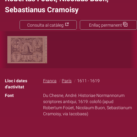
Sebastianus Cramoisy
Consulta al catàleg
Enllaç permanent
Lloc i dates
França
París
1611 - 1619
d'activitat
Font
Du Chesne, André. Historiae Normannorum
scriptores antiqui, 1619: colofó (apud
Robertum Foüet, Nicolaum Buon, Sebastianum
Cramoisy, via Iacobaea)