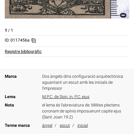
1
/
1
ID: 0117456a
Registre bibliogràfic
Marca
Dos àngels dins configuració arquitectònica
aguantant un escut amb les inicials de
l'impressor
Lema
M.P.C. de Spin. in. P.C. eius
Nota
el lema és l'abreviatura de: Milites plectens
coronam de spinis imposuerunt capite ejus
(Sant Joan 19.2)
Terme marca
àngel
escut
inicial