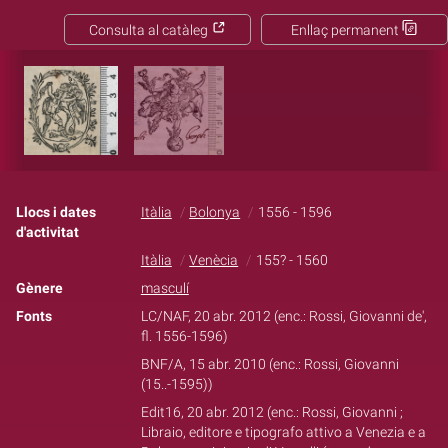
Consulta al catàleg
Enllaç permanent
Llocs i dates
Itàlia
Bolonya
1556 - 1596
d'activitat
Itàlia
Venècia
155? - 1560
Gènere
masculí
Fonts
LC/NAF, 20 abr. 2012 (enc.: Rossi, Giovanni de',
fl. 1556-1596)
BNF/A, 15 abr. 2010 (enc.: Rossi, Giovanni
(15..-1595))
Edit16, 20 abr. 2012 (enc.: Rossi, Giovanni ;
Libraio, editore e tipografo attivo a Venezia e a