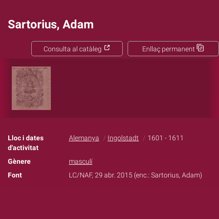
Sartorius, Adam
Consulta al catàleg
Enllaç permanent
Lloc i dates
Alemanya
Ingolstadt
1601 - 1611
d'activitat
Gènere
masculí
Font
LC/NAF, 29 abr. 2015 (enc.: Sartorius, Adam)