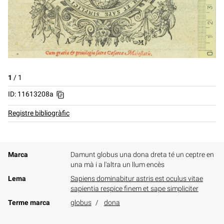
1
/
1
ID: 11613208a
Registre bibliogràfic
Marca
Damunt globus una dona dreta té un ceptre en
una mà i a l'altra un llum encès
Lema
Sapiens dominabitur astris est oculus vitae
sapientia respice finem et sape simpliciter
Terme marca
globus
dona