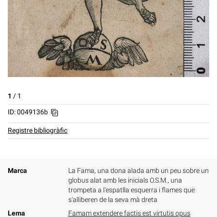
1
/
1
ID: 0049136b
Registre bibliogràfic
Marca
La Fama, una dona alada amb un peu sobre un
globus alat amb les inicials O.S.M., una
trompeta a l'espatlla esquerra i flames que
s'alliberen de la seva mà dreta
Lema
Famam extendere factis est virtutis opus