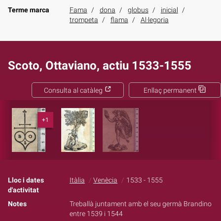
Terme marca
Fama
dona
globus
inicial
trompeta
flama
Al·legoria
Scoto, Ottaviano, actiu 1533-1555
Consulta al catàleg
Enllaç permanent
+1
Lloc i dates
Itàlia
Venècia
1533 - 1555
d'activitat
Notes
Treballà juntament amb el seu germà Brandino
entre 1539 i 1544