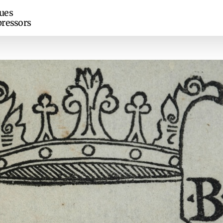
ues
ressors