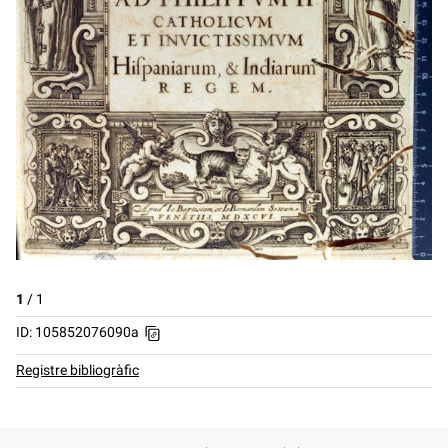
1
/
1
ID: 105852076090a
Registre bibliogràfic