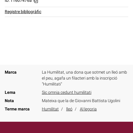
ID: 11607476a
Registre bibliogràfic
Marca
La Humilitat, una dona que sotmet un lleó amb
el peu, agafa un filacteri amb la inscripció
"Humilitati"
Lema
Sic omnia cedunt humilitati
Nota
Mateixa que la de Giovanni Battista Ugolini
Terme marca
Humilitat
lleó
Al·legoria