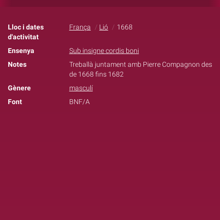
Lloc i dates
França
Lió
1668
d'activitat
Ensenya
Sub insigne cordis boni
Notes
Treballà juntament amb Pierre Compagnon des
de 1668 fins 1682
Gènere
masculí
Font
BNF/A