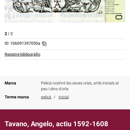
2
/
2
ID: 106091397050a
Registre bibliogràfic
Marca
Pelicà nodrint les seves cries, amb inicials al
peu i dins d'orla
Terme marca
pelicà
inicial
Tavano, Angelo, actiu 1592-1608