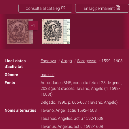
Consulta al catàleg
Enllaç permanent
+1
Lloc i dates
Espanya
Aragó
Saragossa
1599 - 1608
d'activitat
Gènere
masculí
Fonts
Autoridades BNE, consulta feta el 23 de gener,
2023 (punt d'accés: Tavano, Angelo (fl. 1592-
1608))
Delgado, 1996: p. 666-667 (Tavano, Angelo)
Noms alternatius
Tavano, Ángel, actiu 1592-1608
Tauanus, Angelus, actiu 1592-1608
Tavanus, Angelus, actiu 1592-1608