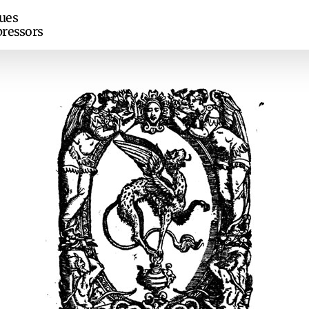
ues
ressors