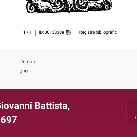
1
/
1
ID: 0013330a
Registre bibliogràfic
Un griu
griu
iovanni Battista,
1697