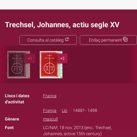
Trechsel, Johannes, actiu segle XV
Consulta al catàleg
Enllaç permanent
+1
+2
Llocs i dates
França
d'activitat
França
Lió
1488? - 1498
Gènere
masculí
Font
LC/NAF, 18 nov. 2013 (enc.: Trechsel,
Johannes, active 15th century)