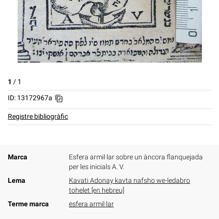
1
/
1
ID: 13172967a
Registre bibliogràfic
Marca
Esfera armil·lar sobre un àncora flanquejada
per les inicials A. V.
Lema
Kavati Adonay kavta nafsho we-ledabro
tohelet [en hebreu]
Terme marca
esfera armil·lar