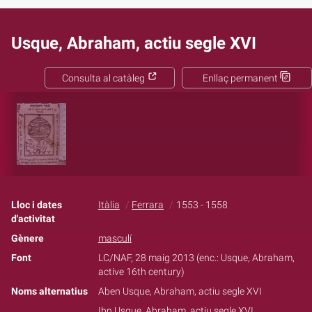
Usque, Abraham, actiu segle XVI
Consulta al catàleg
Enllaç permanent
Lloc i dates
Itàlia
Ferrara
1553 - 1558
d'activitat
Gènere
masculí
Font
LC/NAF, 28 maig 2013 (enc.: Usque, Abraham,
active 16th century)
Noms alternatius
Aben Usque, Abraham, actiu segle XVI
Ibn Usque, Abraham, actiu segle XVI