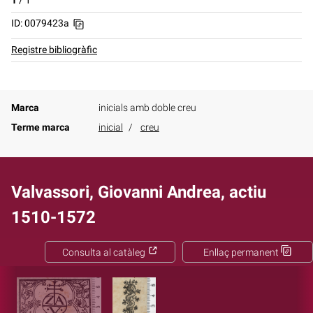
1
/
1
ID: 0079423a
Registre bibliogràfic
Marca
inicials amb doble creu
Terme marca
inicial
creu
Valvassori, Giovanni Andrea, actiu
1510-1572
Consulta al catàleg
Enllaç permanent