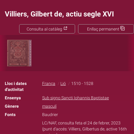
Villiers, Gilbert de, actiu segle XVI
Consulta al catàleg
Enllaç permanent
Lloc i dates
França
Lió
1510 - 1528
d'activitat
Ensenya
Sub signo Sancti Iohannis Baptistae
Gènere
masculí
Fonts
Baudrier
LC/NAF, consulta feta el 24 de febrer, 2023
(punt d'accés: Villiers, Gilbertus de, active 16th