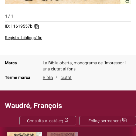
1
/
1
ID: 11619557b
Registre bibliogràfic
Marca
La Bíblia oberta, monograma de l'impressor i
una ciutat al fons
Terme marca
Bíblia
ciutat
Waudré, François
Consulta al catàleg
Enllaç permanent