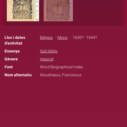
Lloc i dates
Bèlgica
Mons
1630? - 1644?
d'activitat
Ensenya
Sub bibliis
Gènere
masculí
Font
Word Biographical Index
Nom alternatiu
Waudraeus, Franciscus