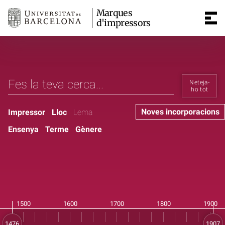
Marques
d'impressors
Neteja-
ho tot
Noves incorporacions
Impressor
Lloc
Lema
Ensenya
Terme
Gènere