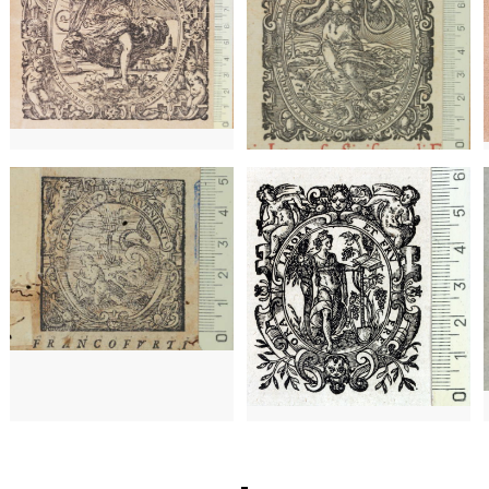
1595 - 1634
Basilea (Suïssa)
)
1603 - 1619
Frankfurt (Alemanya)
1628
Frankfurt (Alemanya)
16