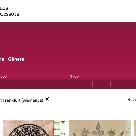
ues
ressors
me
Gènere
Nave
at
Frankfurt (Alemanya)