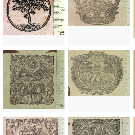
1575 - 1608
Frankfurt (Alemanya)
1681 - 1722
Frankfurt (Alemanya)
15
1636 - 1670
Colònia (Alemanya)
1637 - 1679
Ginebra (Suïssa)
1636 - 1670
Colònia (Alemanya)
1
1655
Frankfurt (Alemanya)
1637 - 1679
Ginebra (Suïssa)
)
1
1649
Montpeller (França)
1655
Frankfurt (Alemanya)
1
1649
Montpeller (França)
1
a)
1559 - 1590
Frankfurt (Alemanya)
1559 - 1590
Frankfurt (Alemanya)
15