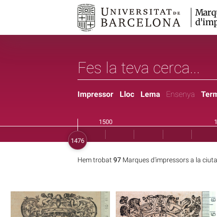
Marq
d'imp
Impressor
Lloc
Lema
Ensenya
Ter
Hem trobat
97
Marques d'impressors a la ciut