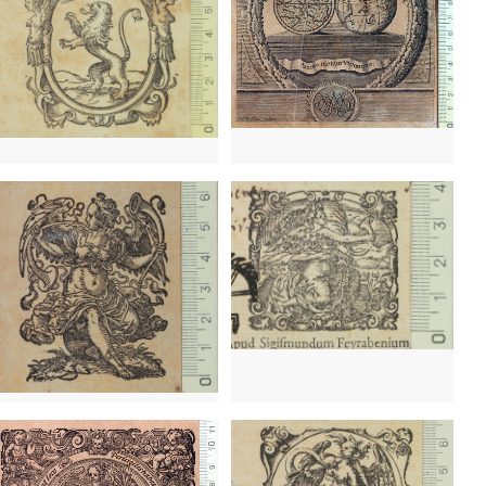
59 - 1590
Frankfurt (Alemanya)
1559 - 1590
Frankfurt (Alemanya)
1680? - 1693
Frankfurt (Alemanya)
636 - 1670
Colònia (Alemanya)
1682 - 1693
Leipzig (Alemanya)
637 - 1679
Ginebra (Suïssa)
1686 - 1688?
Colònia (Alemanya)
655
Frankfurt (Alemanya)
649
Montpeller (França)
59 - 1590
Frankfurt (Alemanya)
1559 - 1590
Frankfurt (Alemanya)