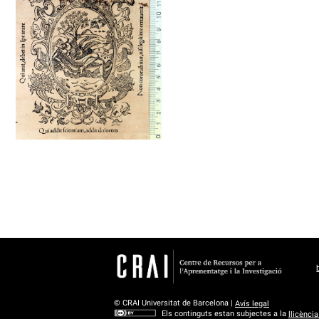
1568 - 1572
Barcelona (Catalunya)
© CRAI Universitat de Barcelona |
Avís legal
Els continguts estan subjectes a la
llicènci