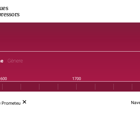
ues
ressors
me
Gènere
Nave
e
Prometeu