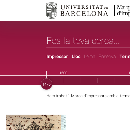
Marq
d'imp
Impressor
Lloc
Lema
Ensenya
Ter
Hem trobat
1
Marca d'impressors amb el term