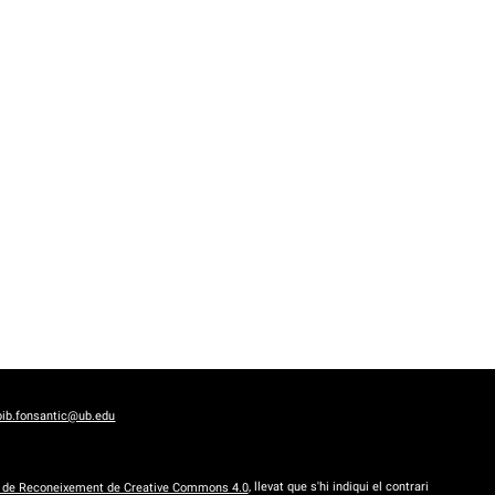
bib.fonsantic@ub.edu
a de Reconeixement de Creative Commons 4.0
, llevat que s'hi indiqui el contrari