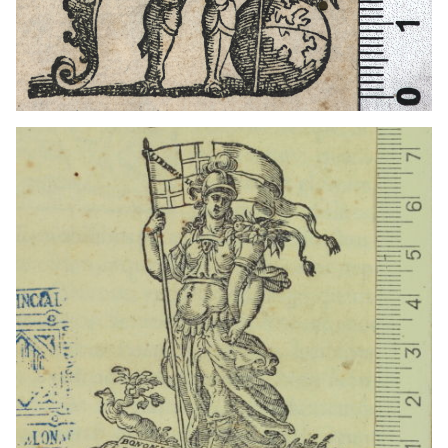
1572 - 1583
Bolonya (Itàlia)
1542 - 1556
Venècia (Itàlia)