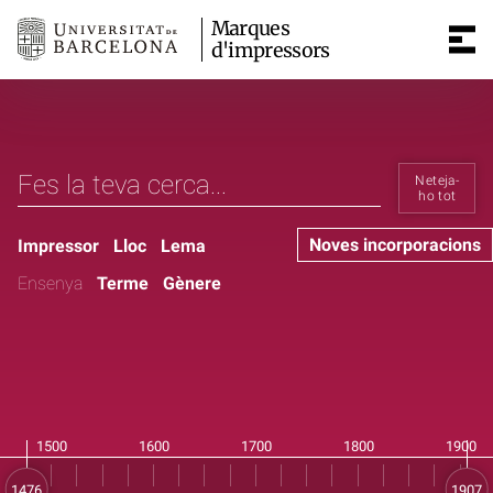
Marques
d'impressors
Neteja-
ho tot
Noves incorporacions
Impressor
Lloc
Lema
Ensenya
Terme
Gènere