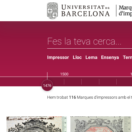
Marq
d'imp
Impressor
Lloc
Lema
Ensenya
Ter
Hem trobat
116
Marques d'impressors amb el