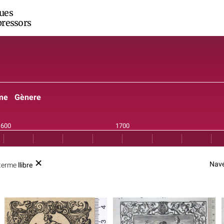
ues
ressors
me
Gènere
Nave
 terme
llibre