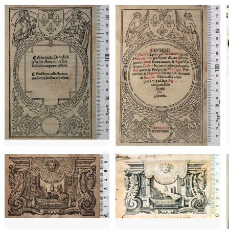
xos)
París (França)
1670 - 1696
París (França)