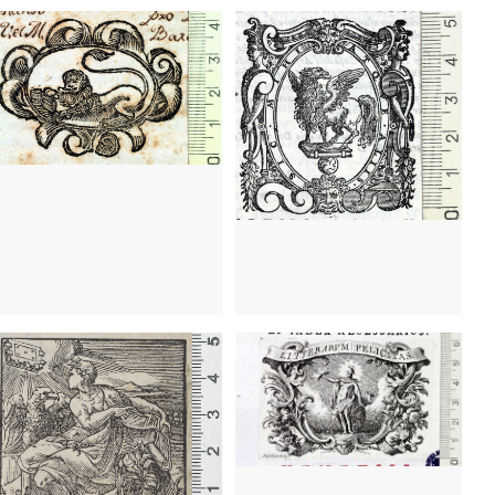
1733 - 1784
Venècia (Itàlia)
1555 - 1603
Venècia (Itàlia)
1751 - 1756
Milà (Itàlia)