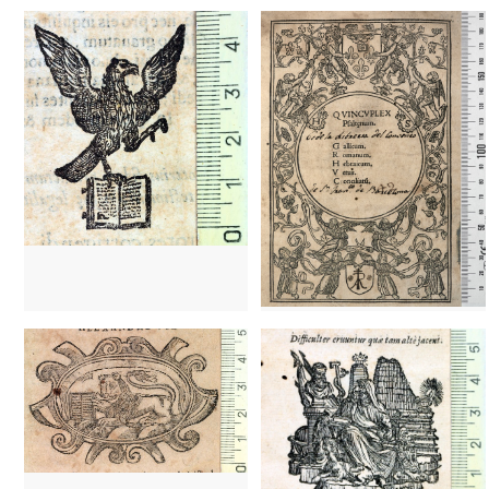
1649 - 1707
Barcelona (Catalunya)
1676 - 1727
Amsterdam (Països Bai
1686 - ?