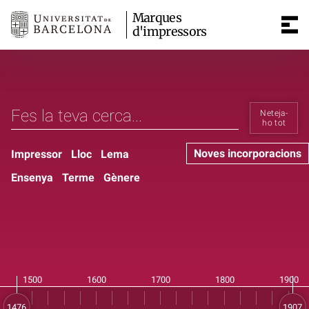
Marques
d'impressors
Neteja-
ho tot
Noves incorporacions
Impressor
Lloc
Lema
Ensenya
Terme
Gènere